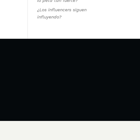
lo peta tan fuerte?
¿Los influencers siguen
influyendo?