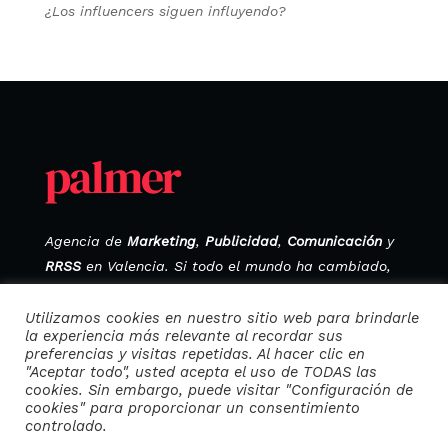
¿Los influencers siguen influyendo?
Agencia de
Marketing
,
Publicidad
,
Comunicación
y
RRSS
en Valencia. Si todo el mundo ha cambiado,
¿por qué vendemos como antes?
Utilizamos cookies en nuestro sitio web para brindarle
la experiencia más relevante al recordar sus
preferencias y visitas repetidas. Al hacer clic en
Política de privacidad
"Aceptar todo", usted acepta el uso de TODAS las
cookies. Sin embargo, puede visitar "Configuración de
cookies" para proporcionar un consentimiento
Política de cookies
controlado.